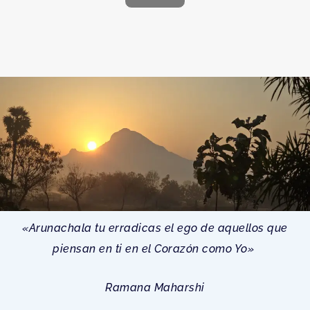
A
l
t
e
r
n
a
t
i
v
e
:
«Arunachala tu erradicas el ego de aquellos que
piensan en ti en el Corazón como Yo
»
Ramana Maharshi